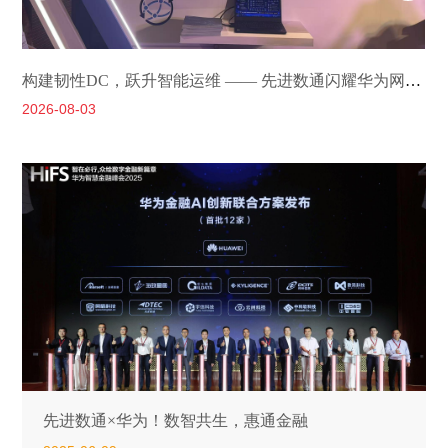
构建韧性DC，跃升智能运维 —— 先进数通闪耀华为网络金融创新峰会2026
2026-08-03
2
先进数通×华为！数智共生，惠通金融