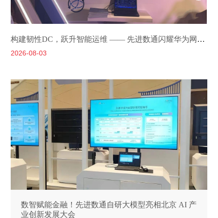
构建韧性DC，跃升智能运维 —— 先进数通闪耀华为网络金融创新峰会2026
2026-08-03
2
数智赋能金融！先进数通自研大模型亮相北京 AI 产
业创新发展大会