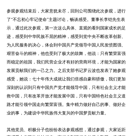
参观参观结束后，大家意犹未尽，回到公司围绕此次参观，进行
了“不忘初心牢记使命”主题讨论，畅谈感受。董事长李铠先生表
示，通过此次参观，第一次这么具体、直观的看到国家成长的足
迹，感受到中华民族不屈的精神，感受到党中央不断改革创新、
为人民服务的决心，体会到中国共产党领导中国人民发愤图强、
艰苦奋斗的精神，他也受到了极大的鼓舞，他说：只有繁荣富强
而稳定的祖国，我们民营企业才有好的营商环境，才能为国家的
发展贡献我们的一己之力。之后支部书记罗云波也发表了她参观
感受，她说：七十年伟大成就让我们倍感自豪和骄傲，我们更加
深刻的认识到只有中国共产党才能领导中国，只有社会主义才能
救中国，只有改革开放才能发展中国，只有中国特色社会主义道
路才能引领中国走向繁荣富强。集中精力做好自己的事、做好企
业的事，为建设中华民族伟大复兴的中国梦贡献力量。
其他党员、积极分子也纷纷表达参观感想，通过参观，大家近距