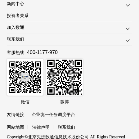
新闻中心
投资者关系
加入数通
联系我们
400-1177-970
客服热线
微信
微博
友情链接
:
企业统一任务调度平台
|
|
网站地图
法律声明
联系我们
Copyright©北京先进数通信息技术股份公司 All Rights Reserved