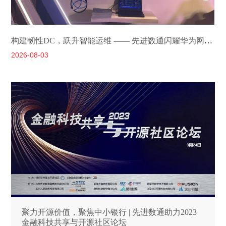
构建韧性DC，跃升智能运维 —— 先进数通闪耀华为网络金融创新峰会2026
2026-08-03
2
聚力开源价值，聚焦中小银行 | 先进数通助力2023
金融科技共享与开源社区论坛